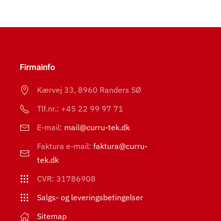
Firmainfo
Kærvej 33,
8960 Randers SØ
Tlf.nr.: +45 22 99 97 71
E-mail:
mail@curru-tek.dk
Faktura e-mail:
faktura@curru-
tek.dk
CVR: 31786908
Salgs- og leveringsbetingelser
Sitemap