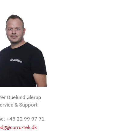
ter Duelund Glerup
ervice & Support
e:
+45 22 99 97 71
pdg@curru-tek.dk