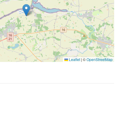
Leaflet
|
©
OpenStreetMap