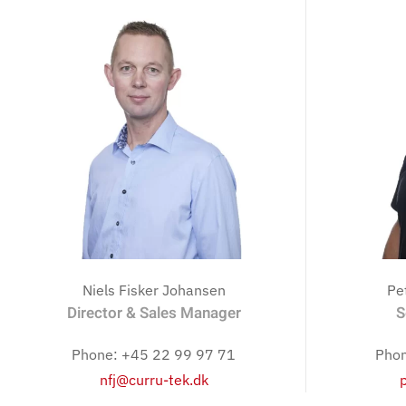
Niels Fisker Johansen
Pe
Director & Sales Manager
S
Phone: +45 22 99 97 71
Phon
nfj@curru-tek.dk