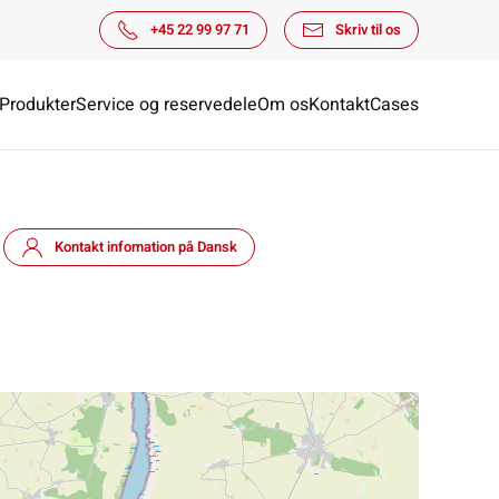
+45 22 99 97 71
Skriv til os
Produkter
Service og reservedele
Om os
Kontakt
Cases
Kontakt infomation på Dansk