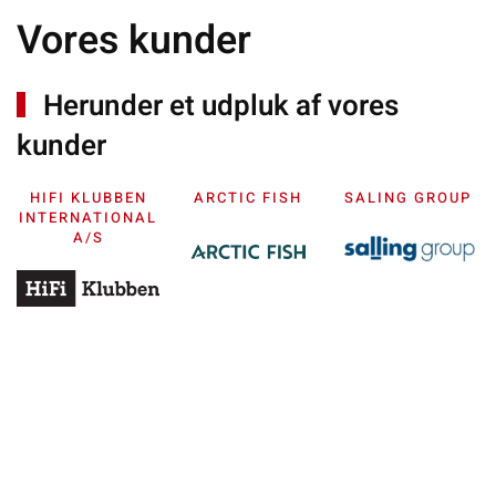
Vores kunder
Herunder et udpluk af vores
kunder
HIFI KLUBBEN
ARCTIC FISH
SALING GROUP
INTERNATIONAL
D
A/S
v
dr
Di