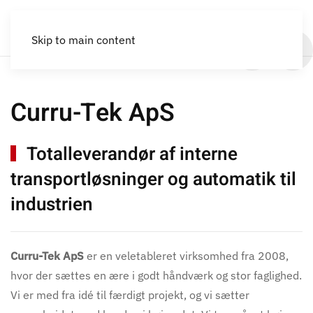
Innovative interne
Skip to main content
transportløsninger & automatik
Innovative interne transport
til industrien
Curru-Tek ApS
Brug os som jeres sparringspartner
Totalleverandør af interne
Kontakt os
transportløsninger og automatik til
industrien
Curru-Tek ApS
er en veletableret virksomhed fra 2008,
hvor der sættes en ære i godt håndværk og stor faglighed.
Vi er med fra idé til færdigt projekt, og vi sætter